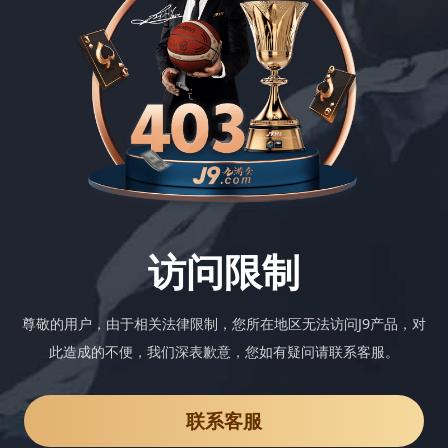
访问限制
尊敬的用户，由于相关法律限制，您所在地区无法访问J9产品，对
此造成的不便，我们深表歉意，您如有疑问请联系客服。
联系客服